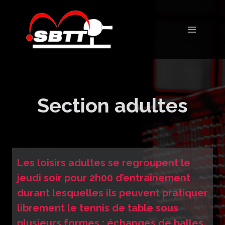
Aller
au
contenu
Section adultes
Les loisirs adultes se regroupent le
jeudi soir pour 2h00 d’entraînement
durant lesquelles ils peuvent pratiquer
librement le tennis de table sous
plusieurs formes : échanges de balles,